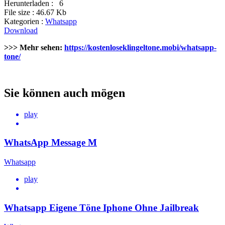
Herunterladen :
6
File size :
46.67 Kb
Kategorien :
Whatsapp
Download
>>> Mehr sehen:
https://kostenloseklingeltone.mobi/whatsapp-
tone/
Sie können auch mögen
play
WhatsApp Message M
Whatsapp
play
Whatsapp Eigene Töne Iphone Ohne Jailbreak