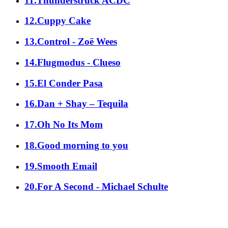
11.Thunderstruck ACDC
12.Cuppy Cake
13.Control - Zoë Wees
14.Flugmodus - Clueso
15.El Conder Pasa
16.Dan + Shay – Tequila
17.Oh No Its Mom
18.Good morning to you
19.Smooth Email
20.For A Second - Michael Schulte
alle Genres