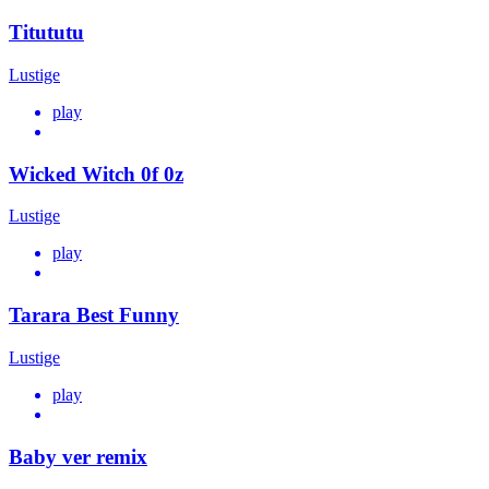
Titututu
Lustige
play
Wicked Witch 0f 0z
Lustige
play
Tarara Best Funny
Lustige
play
Baby ver remix