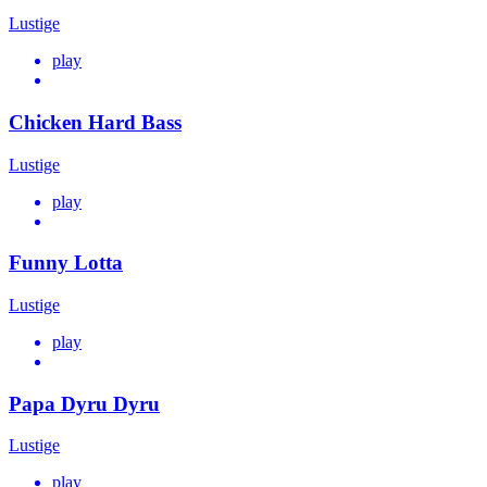
Lustige
play
Chicken Hard Bass
Lustige
play
Funny Lotta
Lustige
play
Papa Dyru Dyru
Lustige
play