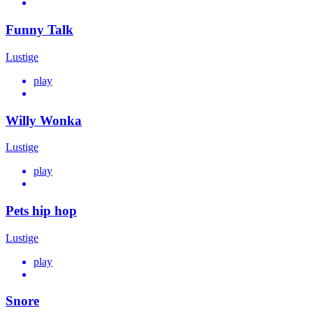
Funny Talk
Lustige
play
Willy Wonka
Lustige
play
Pets hip hop
Lustige
play
Snore