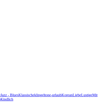
e
Jazz - Blues
Klassische
klingeltone-urlaub
Korean
Liebe
Lustige
Mit
p
Кindlich