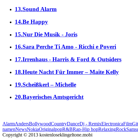
13.Sound Alarm
14.Be Happy
15.Nur Die Musik - Joris
16.Sara Perche Ti Amo - Ricchi e Poveri
17.Irrenhaus - Harris & Ford & Outsiders
18.Heute Nacht Für Immer – Maite Kelly
19.Scheißkerl – Michelle
20.Bayerisches Amtsgericht
Alarm
Anders
Bollywood
Country
Dance
Dj - Remix
Electronica
Film
Git
namen
News
Nokia
Original
pop
R&B
Rap-Hip hop
Relaxing
Rock
Sams
Copyright © 2013 kostenloseklingeltone.mobi