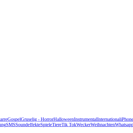
alle Genres
arre
Gospel
Gruselig - Horror
Halloween
Instrumental
International
iPhon
ung
SMS
Soundeffekte
Spiele
Tiere
Tik Tok
Wecker
Weihnachten
Whatsap