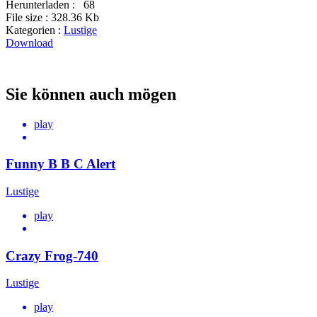
Herunterladen :
68
File size :
328.36 Kb
Kategorien :
Lustige
Download
Sie können auch mögen
play
Funny B B C Alert
Lustige
play
Crazy Frog-740
Lustige
play