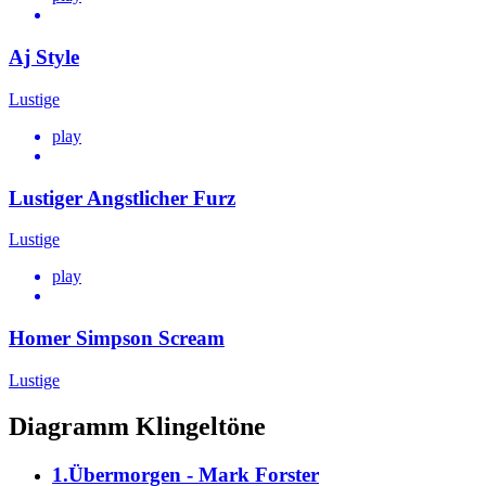
Aj Style
Lustige
play
Lustiger Angstlicher Furz
Lustige
play
Homer Simpson Scream
Lustige
Diagramm Klingeltöne
1.Übermorgen - Mark Forster