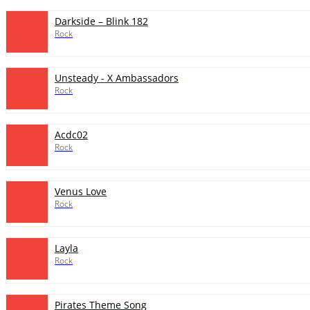
Darkside – Blink 182
Rock
Unsteady - X Ambassadors
Rock
Acdc02
Rock
Venus Love
Rock
Layla
Rock
Pirates Theme Song