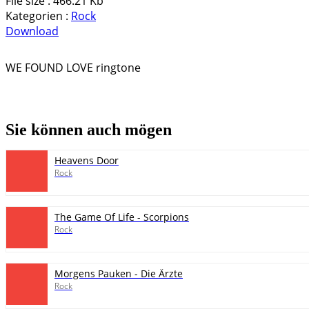
File size :
466.21 Kb
Kategorien :
Rock
Download
WE FOUND LOVE ringtone
pause
Sie können auch mögen
Heavens Door
Rock
The Game Of Life - Scorpions
Rock
Morgens Pauken - Die Ärzte
Rock