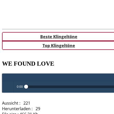
Beste Klingeltöne
Top Klingeltöne
WE FOUND LOVE
0:00
Play /
Aussicht :
221
Herunterladen :
29