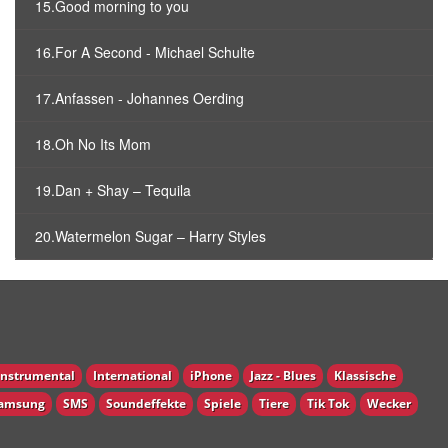
15.Good morning to you
16.For A Second - Michael Schulte
17.Anfassen - Johannes Oerding
18.Oh No Its Mom
19.Dan + Shay – Tequila
20.Watermelon Sugar – Harry Styles
Instrumental
International
iPhone
Jazz - Blues
Klassische
amsung
SMS
Soundeffekte
Spiele
Tiere
Tik Tok
Wecker