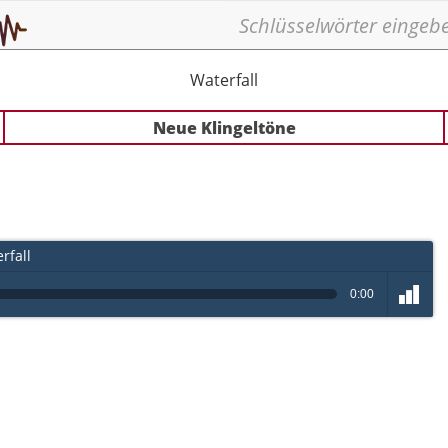
Waterfall
Neue Klingeltöne
rfall
0:00
volume