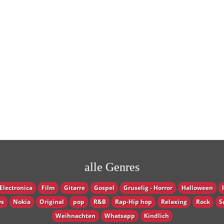
alle Genres
Electronica
Film
Gitarre
Gospel
Gruselig - Horror
Halloween
s
Nokia
Original
pop
R&B
Rap-Hip hop
Relaxing
Rock
S
Weihnachten
Whatsapp
Кindlich