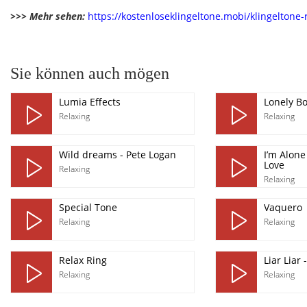
>>> Mehr sehen:
https://kostenloseklingeltone.mobi/klingeltone-
pause
Sie können auch mögen
Lumia Effects
Lonely Bo
Relaxing
Relaxing
Wild dreams - Pete Logan
I’m Alone
Love
Relaxing
Relaxing
Special Tone
Vaquero
Relaxing
Relaxing
Relax Ring
Liar Liar
Relaxing
Relaxing