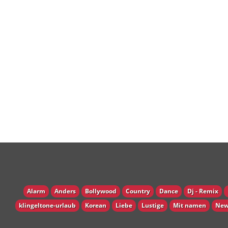
Alarm
Anders
Bollywood
Country
Dance
Dj - Remix
klingeltone-urlaub
Korean
Liebe
Lustige
Mit namen
New