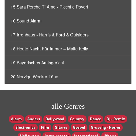
15.Sara Perche Ti Amo - Ricchi e Poveri
16.Sound Alarm
17.Irrenhaus - Harris & Ford & Outsiders
18.Heute Nacht Für Immer – Maite Kelly
19.Bayerisches Amtsgericht
20.Nervige Wecker Töne
alle Genres
Alarm
Anders
Bollywood
Country
Dance
Dj - Remix
Electronica
Film
Gitarre
Gospel
Gruselig - Horror
Halloween
Instrumental
International
iPhone