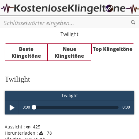
Se
Twilight
Beste
Neue
Top Klingeltöne
Klingeltöne
Klingeltöne
Twilight
Twilight
0:00
0:00
Play /
Aussicht :
425
Herunterladen :
78