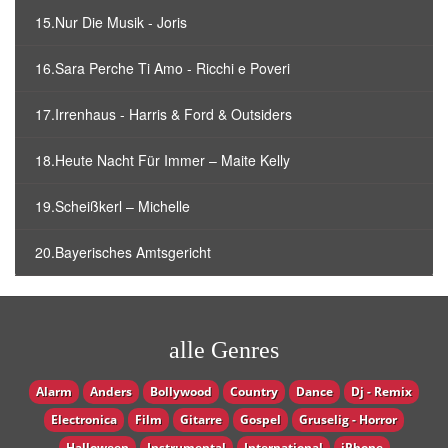
15.Nur Die Musik - Joris
16.Sara Perche Ti Amo - Ricchi e Poveri
17.Irrenhaus - Harris & Ford & Outsiders
18.Heute Nacht Für Immer – Maite Kelly
19.Scheißkerl – Michelle
20.Bayerisches Amtsgericht
alle Genres
Alarm
Anders
Bollywood
Country
Dance
Dj - Remix
Electronica
Film
Gitarre
Gospel
Gruselig - Horror
Halloween
Instrumental
International
iPhone