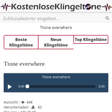
Se
Ttone everwhere
Beste
Neue
Top Klingeltöne
Klingeltöne
Klingeltöne
Ttone everwhere
Ttone everwhere
0:00
0:00
Play /
Aussicht :
448
Herunterladen :
83