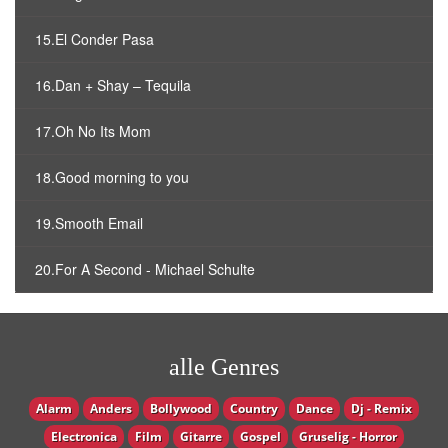
15.El Conder Pasa
16.Dan + Shay – Tequila
17.Oh No Its Mom
18.Good morning to you
19.Smooth Email
20.For A Second - Michael Schulte
alle Genres
Alarm
Anders
Bollywood
Country
Dance
Dj - Remix
Electronica
Film
Gitarre
Gospel
Gruselig - Horror