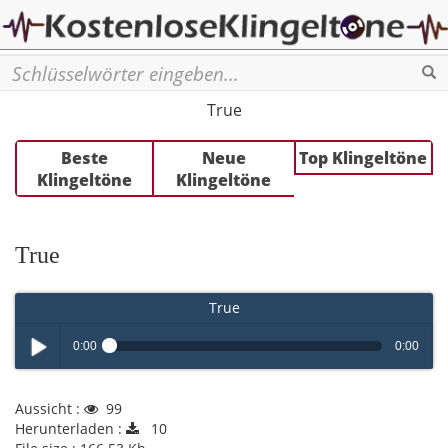
Se
True
Beste
Neue
Top Klingeltöne
Klingeltöne
Klingeltöne
True
True
0:00
0:00
Play /
Aussicht :
99
Herunterladen :
10