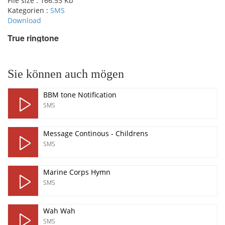
File size :
166.53 Kb
Kategorien :
SMS
Download
True ringtone
pause
Sie können auch mögen
BBM tone Notification
SMS
Message Continous - Childrens
SMS
Marine Corps Hymn
SMS
Wah Wah
SMS