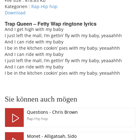
File size :
418.83 Kb
Kategorien :
Rap-Hip hop
Download
Trap Queen – Fetty Wap ringtone lyrics
And I get high with my baby
I just left the mall, I’m gettin’ fly with my baby, yeaaahhh
pause
And I can ride with my baby
I be in the kitchen cookin’ pies with my baby, yeeaahhh
And I can ride with my baby
I just left the mall, I’m gettin’ fly with my baby, yeaaahhh
And I can ride with my baby
I be in the kitchen cookin’ pies with my baby, yeeaahhh
Sie können auch mögen
Questions - Chris Brown
Rap-Hip hop
Monet - Alligatoah, Sido