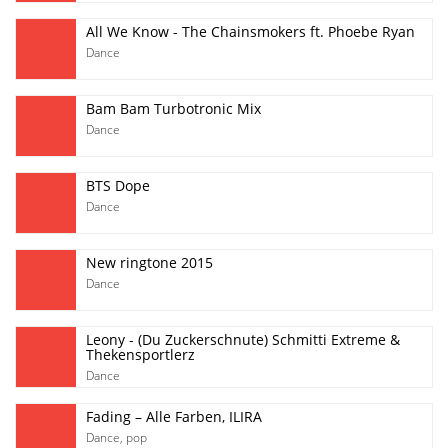
All We Know - The Chainsmokers ft. Phoebe Ryan
Dance
Bam Bam Turbotronic Mix
Dance
BTS Dope
Dance
New ringtone 2015
Dance
Leony - (Du Zuckerschnute) Schmitti Extreme &
Thekensportlerz
Dance
Fading – Alle Farben, ILIRA
Dance
,
pop