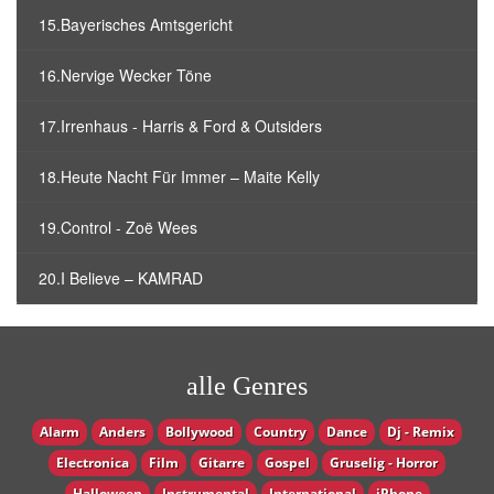
15.Bayerisches Amtsgericht
16.Nervige Wecker Töne
17.Irrenhaus - Harris & Ford & Outsiders
18.Heute Nacht Für Immer – Maite Kelly
19.Control - Zoë Wees
20.I Believe – KAMRAD
alle Genres
Alarm
Anders
Bollywood
Country
Dance
Dj - Remix
Electronica
Film
Gitarre
Gospel
Gruselig - Horror
Halloween
Instrumental
International
iPhone