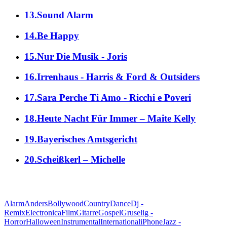
13.Sound Alarm
14.Be Happy
15.Nur Die Musik - Joris
16.Irrenhaus - Harris & Ford & Outsiders
17.Sara Perche Ti Amo - Ricchi e Poveri
18.Heute Nacht Für Immer – Maite Kelly
19.Bayerisches Amtsgericht
20.Scheißkerl – Michelle
alle Genres
Alarm
Anders
Bollywood
Country
Dance
Dj -
Remix
Electronica
Film
Gitarre
Gospel
Gruselig -
Horror
Halloween
Instrumental
International
iPhone
Jazz -