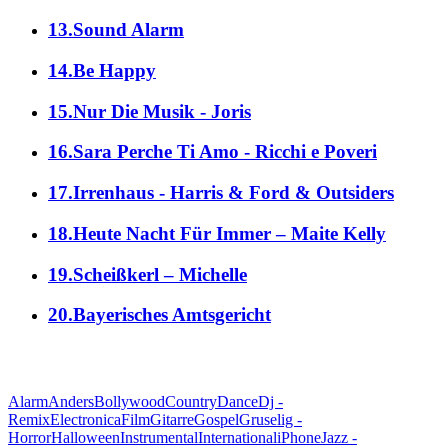
13.Sound Alarm
14.Be Happy
15.Nur Die Musik - Joris
16.Sara Perche Ti Amo - Ricchi e Poveri
17.Irrenhaus - Harris & Ford & Outsiders
18.Heute Nacht Für Immer – Maite Kelly
19.Scheißkerl – Michelle
20.Bayerisches Amtsgericht
alle Genres
Alarm
Anders
Bollywood
Country
Dance
Dj -
Remix
Electronica
Film
Gitarre
Gospel
Gruselig -
Horror
Halloween
Instrumental
International
iPhone
Jazz -