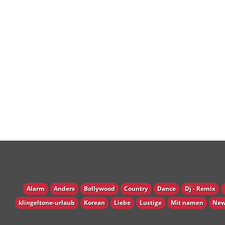
Alarm
Anders
Bollywood
Country
Dance
Dj - Remix
klingeltone-urlaub
Korean
Liebe
Lustige
Mit namen
New