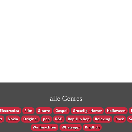
alle Genres
Electronica
Film
Gitarre
Gospel
Gruselig - Horror
Halloween
s
Nokia
Original
pop
R&B
Rap-Hip hop
Relaxing
Rock
S
Weihnachten
Whatsapp
Кindlich