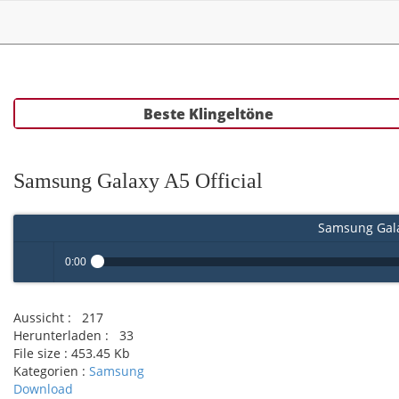
Beste Klingeltöne
Samsung Galaxy A5 Official
Samsung Galax
0:00
Play /
Aussicht :
217
Herunterladen :
33
File size :
453.45 Kb
Kategorien :
Samsung
Download