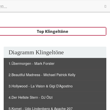
Se
Top Klingeltöne
Diagramm Klingeltöne
1.Übermorgen - Mark Forster
2.Beautiful Madness - Michael Patrick Kelly
3.Hollywood - La Vision & Gigi D’Agostino
4.Der Hellste Stern - DJ Ötzi
5.Komet - Udo Lindenberg & Apache 207