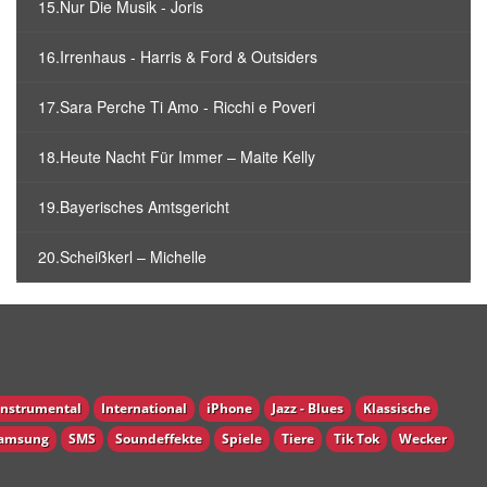
15.Nur Die Musik - Joris
16.Irrenhaus - Harris & Ford & Outsiders
17.Sara Perche Ti Amo - Ricchi e Poveri
18.Heute Nacht Für Immer – Maite Kelly
19.Bayerisches Amtsgericht
20.Scheißkerl – Michelle
Instrumental
International
iPhone
Jazz - Blues
Klassische
amsung
SMS
Soundeffekte
Spiele
Tiere
Tik Tok
Wecker