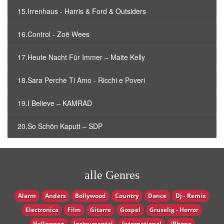
15.Irrenhaus - Harris & Ford & Outsiders
16.Control - Zoë Wees
17.Heute Nacht Für Immer – Maite Kelly
18.Sara Perche Ti Amo - Ricchi e Poveri
19.I Believe – KAMRAD
20.So Schön Kaputt – SDP
alle Genres
Alarm
Anders
Bollywood
Country
Dance
Dj - Remix
Electronica
Film
Gitarre
Gospel
Gruselig - Horror
Halloween
Instrumental
International
iPhone