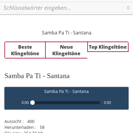
Se
Samba Pa Ti - Santana
Beste
Neue
Top Klingeltöne
Klingeltöne
Klingeltöne
Samba Pa Ti - Santana
Samba Pa Ti - Santana
0:00
0:00
Play /
volume
Aussicht :
400
Herunterladen :
58