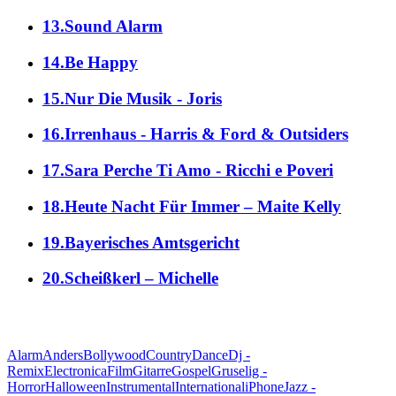
13.Sound Alarm
14.Be Happy
15.Nur Die Musik - Joris
16.Irrenhaus - Harris & Ford & Outsiders
17.Sara Perche Ti Amo - Ricchi e Poveri
18.Heute Nacht Für Immer – Maite Kelly
19.Bayerisches Amtsgericht
20.Scheißkerl – Michelle
alle Genres
Alarm
Anders
Bollywood
Country
Dance
Dj -
Remix
Electronica
Film
Gitarre
Gospel
Gruselig -
Horror
Halloween
Instrumental
International
iPhone
Jazz -