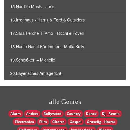
15.Nur Die Musik - Joris
16.Irrenhaus - Harris & Ford & Outsiders
17.Sara Perche Ti Amo - Ricchi e Poveri
18.Heute Nacht Für Immer – Maite Kelly
19.Scheißkerl – Michelle
20.Bayerisches Amtsgericht
alle Genres
Alarm
Anders
Bollywood
Country
Dance
Dj - Remix
Electronica
Film
Gitarre
Gospel
Gruselig - Horror
Halloween
Instrumental
International
iPhone