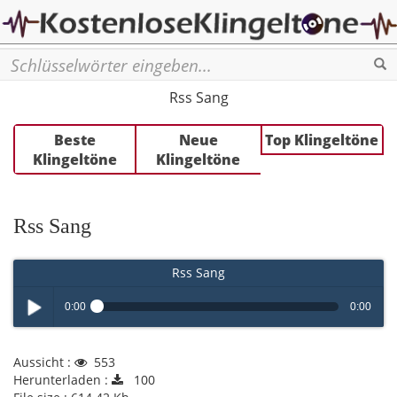
Se
Rss Sang
Beste
Neue
Top Klingeltöne
Klingeltöne
Klingeltöne
Rss Sang
Rss Sang
0:00
0:00
Play /
Aussicht :
553
Herunterladen :
100