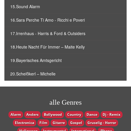
15.Sound Alarm
16.Sara Perche Ti Amo - Ricchi e Poveri
17.Irrenhaus - Harris & Ford & Outsiders
18.Heute Nacht Für Immer – Maite Kelly
19.Bayerisches Amtsgericht
20.Scheißkerl – Michelle
alle Genres
Alarm
Anders
Bollywood
Country
Dance
Dj - Remix
Electronica
Film
Gitarre
Gospel
Gruselig - Horror
Halloween
Instrumental
International
iPhone