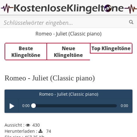
Se
Romeo - Juliet (Classic piano)
Beste
Neue
Top Klingeltöne
Klingeltöne
Klingeltöne
Romeo - Juliet (Classic piano)
Romeo - Juliet (Classic piano)
0:00
0:00
Play /
Aussicht :
430
Herunterladen :
74