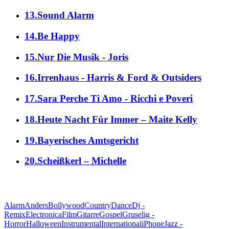
13.Sound Alarm
14.Be Happy
15.Nur Die Musik - Joris
16.Irrenhaus - Harris & Ford & Outsiders
17.Sara Perche Ti Amo - Ricchi e Poveri
18.Heute Nacht Für Immer – Maite Kelly
19.Bayerisches Amtsgericht
20.Scheißkerl – Michelle
alle Genres
Alarm
Anders
Bollywood
Country
Dance
Dj -
Remix
Electronica
Film
Gitarre
Gospel
Gruselig -
Horror
Halloween
Instrumental
International
iPhone
Jazz -