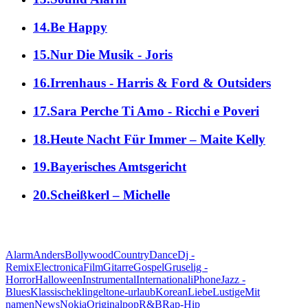
14.Be Happy
15.Nur Die Musik - Joris
16.Irrenhaus - Harris & Ford & Outsiders
17.Sara Perche Ti Amo - Ricchi e Poveri
18.Heute Nacht Für Immer – Maite Kelly
19.Bayerisches Amtsgericht
20.Scheißkerl – Michelle
alle Genres
Alarm
Anders
Bollywood
Country
Dance
Dj -
Remix
Electronica
Film
Gitarre
Gospel
Gruselig -
Horror
Halloween
Instrumental
International
iPhone
Jazz -
Blues
Klassische
klingeltone-urlaub
Korean
Liebe
Lustige
Mit
namen
News
Nokia
Original
pop
R&B
Rap-Hip