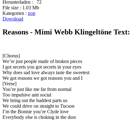
Herunterladen :
72
File size :
1.03 Mb
Kategorien :
pop
Download
Reasons - Mimi Webb Klingeltöne Text:
[Chorus]
Wе’re just people madе of broken pieces
I got secrets you got secrets in your eyes
Why does sad love always taste the sweetest
We got reasons we got reasons you and I
[Verse]
You’re just like me far from normal
Too impulsive anti social
We bring out the baddest parts us
We could drive on straight to Tucson
I’m the Bonnie you’re Clyde love
Everybody else is choking in the dust