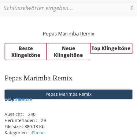
Se
Pepas Marimba Remix
Beste
Neue
Top Klingeltöne
Klingeltöne
Klingeltöne
Pepas Marimba Remix
Pepas Marimba Remix
Play / pause
0:00
0:00
volume
Aussicht :
240
Herunterladen :
29
File size :
380.13 Kb
Kategorien :
iPhone