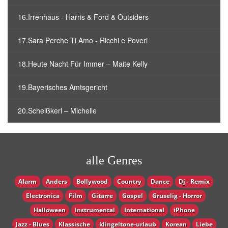
16.Irrenhaus - Harris & Ford & Outsiders
17.Sara Perche Ti Amo - Ricchi e Poveri
18.Heute Nacht Für Immer – Maite Kelly
19.Bayerisches Amtsgericht
20.Scheißkerl – Michelle
alle Genres
Alarm
Anders
Bollywood
Country
Dance
Dj - Remix
Electronica
Film
Gitarre
Gospel
Gruselig - Horror
Halloween
Instrumental
International
iPhone
Jazz - Blues
Klassische
klingeltone-urlaub
Korean
Liebe