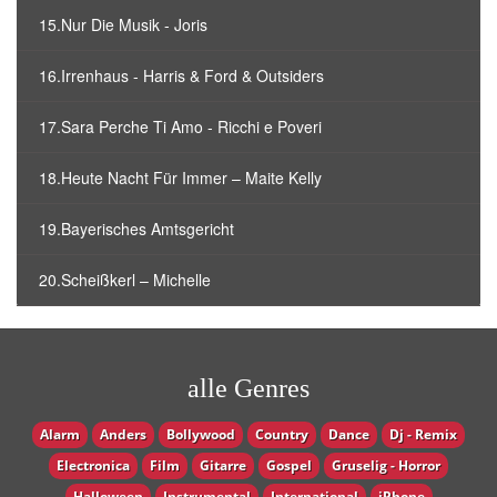
15.Nur Die Musik - Joris
16.Irrenhaus - Harris & Ford & Outsiders
17.Sara Perche Ti Amo - Ricchi e Poveri
18.Heute Nacht Für Immer – Maite Kelly
19.Bayerisches Amtsgericht
20.Scheißkerl – Michelle
alle Genres
Alarm
Anders
Bollywood
Country
Dance
Dj - Remix
Electronica
Film
Gitarre
Gospel
Gruselig - Horror
Halloween
Instrumental
International
iPhone