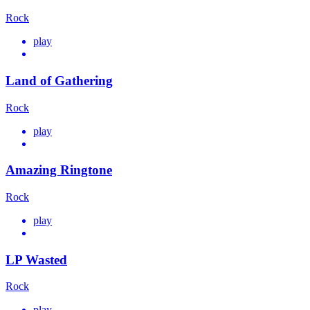
Rock
play
Land of Gathering
Rock
play
Amazing Ringtone
Rock
play
LP Wasted
Rock
play