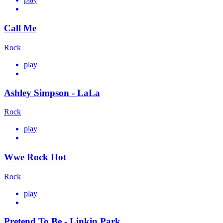
Call Me
Rock
play
Ashley Simpson - LaLa
Rock
play
Wwe Rock Hot
Rock
play
Pretend To Be - Linkin Park