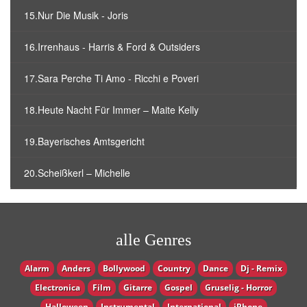
15.Nur Die Musik - Joris
16.Irrenhaus - Harris & Ford & Outsiders
17.Sara Perche Ti Amo - Ricchi e Poveri
18.Heute Nacht Für Immer – Maite Kelly
19.Bayerisches Amtsgericht
20.Scheißkerl – Michelle
alle Genres
Alarm
Anders
Bollywood
Country
Dance
Dj - Remix
Electronica
Film
Gitarre
Gospel
Gruselig - Horror
Halloween
Instrumental
International
iPhone