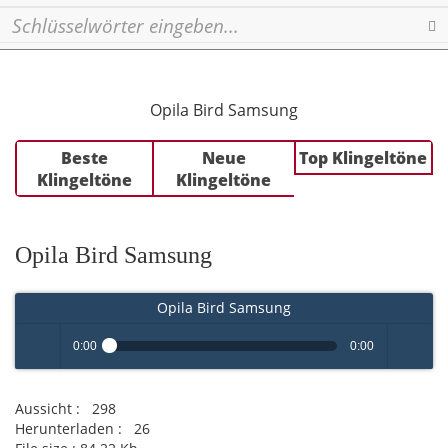
Se
Opila Bird Samsung
Beste
Neue
Top Klingeltöne
Klingeltöne
Klingeltöne
Opila Bird Samsung
Opila Bird Samsung
0:00
0:00
Play /
volume
Aussicht :
298
Herunterladen :
26