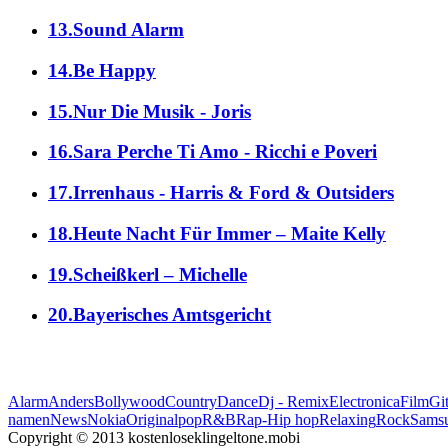
13.Sound Alarm
14.Be Happy
15.Nur Die Musik - Joris
16.Sara Perche Ti Amo - Ricchi e Poveri
17.Irrenhaus - Harris & Ford & Outsiders
18.Heute Nacht Für Immer – Maite Kelly
19.Scheißkerl – Michelle
20.Bayerisches Amtsgericht
Alarm
Anders
Bollywood
Country
Dance
Dj - Remix
Electronica
Film
Git
namen
News
Nokia
Original
pop
R&B
Rap-Hip hop
Relaxing
Rock
Sams
Copyright © 2013 kostenloseklingeltone.mobi