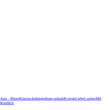
e
Jazz - Blues
Klassische
klingeltone-urlaub
Korean
Liebe
Lustige
Mit
p
Кindlich