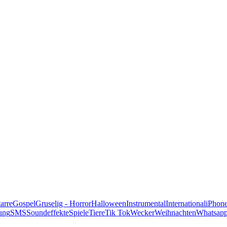
alle Genres
arre
Gospel
Gruselig - Horror
Halloween
Instrumental
International
iPhon
ung
SMS
Soundeffekte
Spiele
Tiere
Tik Tok
Wecker
Weihnachten
Whatsap