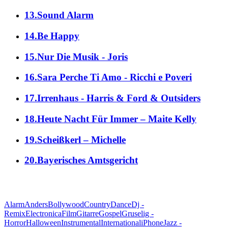
13.Sound Alarm
14.Be Happy
15.Nur Die Musik - Joris
16.Sara Perche Ti Amo - Ricchi e Poveri
17.Irrenhaus - Harris & Ford & Outsiders
18.Heute Nacht Für Immer – Maite Kelly
19.Scheißkerl – Michelle
20.Bayerisches Amtsgericht
alle Genres
Alarm
Anders
Bollywood
Country
Dance
Dj -
Remix
Electronica
Film
Gitarre
Gospel
Gruselig -
Horror
Halloween
Instrumental
International
iPhone
Jazz -