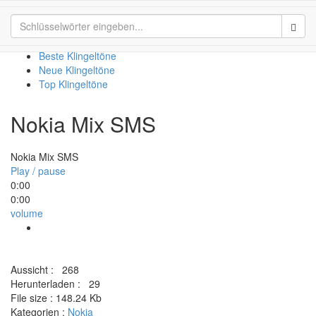
Nokia Mix SMS
Sear
Beste Klingeltöne
Neue Klingeltöne
Top Klingeltöne
Nokia Mix SMS
Nokia Mix SMS
Play / pause
0:00
0:00
volume
Aussicht :
268
Herunterladen :
29
File size :
148.24 Kb
Kategorien :
Nokia