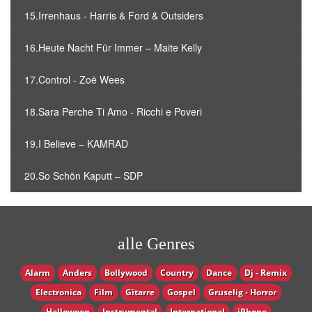
15.Irrenhaus - Harris & Ford & Outsiders
16.Heute Nacht Für Immer – Maite Kelly
17.Control - Zoë Wees
18.Sara Perche Ti Amo - Ricchi e Poveri
19.I Believe – KAMRAD
20.So Schön Kaputt – SDP
alle Genres
Alarm
Anders
Bollywood
Country
Dance
Dj - Remix
Electronica
Film
Gitarre
Gospel
Gruselig - Horror
Halloween
Instrumental
International
iPhone