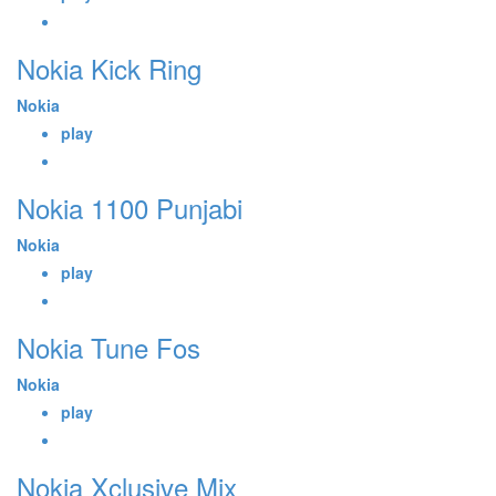
Nokia Kick Ring
Nokia
play
Nokia 1100 Punjabi
Nokia
play
Nokia Tune Fos
Nokia
play
Nokia Xclusive Mix