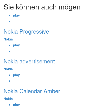
pause
Sie können auch mögen
play
Nokia Progressive
Nokia
play
Nokia advertisement
Nokia
play
Nokia Calendar Amber
Nokia
play