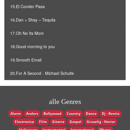
15.El Conder Pasa
16.Dan + Shay – Tequila
17.Oh No Its Mom
18.Good morning to you
19.Smooth Email
20.For A Second - Michael Schulte
alle Genres
Alarm
Anders
Bollywood
Country
Dance
Dj - Remix
Electronica
Film
Gitarre
Gospel
Gruselig - Horror
Halloween
Instrumental
International
iPhone