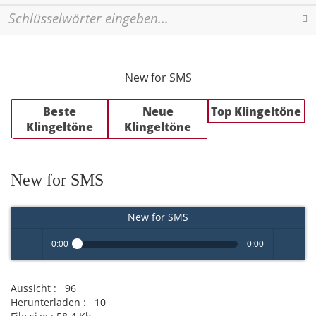
Se
New for SMS
Beste
Neue
Top Klingeltöne
Klingeltöne
Klingeltöne
New for SMS
New for SMS
0:00
0:00
Play /
volume
Aussicht :
96
Herunterladen :
10