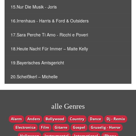
15.Nur Die Musik - Joris
16.Irrenhaus - Harris & Ford & Outsiders
17.Sara Perche Ti Amo - Ricchi e Poveri
18.Heute Nacht Für Immer – Maite Kelly
19.Bayerisches Amtsgericht
20.Scheißkerl – Michelle
alle Genres
Alarm
Anders
Bollywood
Country
Dance
Dj - Remix
Electronica
Film
Gitarre
Gospel
Gruselig - Horror
Halloween
Instrumental
International
iPhone