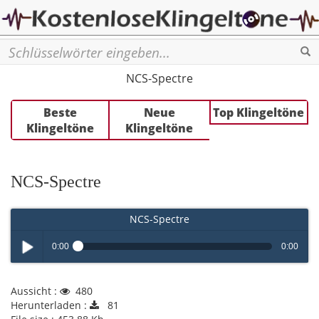
Se
NCS-Spectre
Beste
Neue
Top Klingeltöne
Klingeltöne
Klingeltöne
NCS-Spectre
NCS-Spectre
0:00
0:00
Play /
Aussicht :
480
Herunterladen :
81