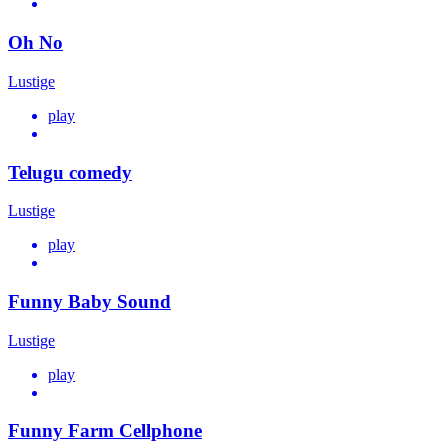
Oh No
Lustige
play
Telugu comedy
Lustige
play
Funny Baby Sound
Lustige
play
Funny Farm Cellphone