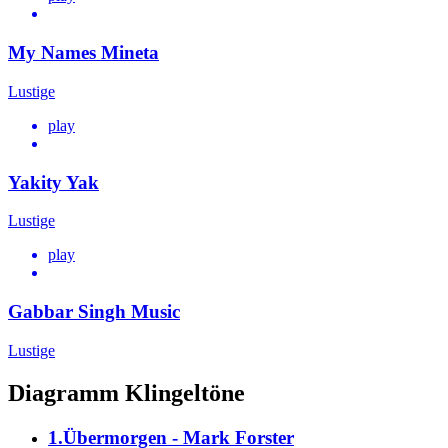
My Names Mineta
Lustige
play
Yakity Yak
Lustige
play
Gabbar Singh Music
Lustige
Diagramm Klingeltöne
1.Übermorgen - Mark Forster