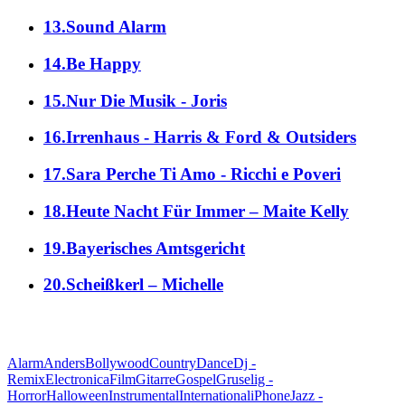
13.Sound Alarm
14.Be Happy
15.Nur Die Musik - Joris
16.Irrenhaus - Harris & Ford & Outsiders
17.Sara Perche Ti Amo - Ricchi e Poveri
18.Heute Nacht Für Immer – Maite Kelly
19.Bayerisches Amtsgericht
20.Scheißkerl – Michelle
alle Genres
Alarm
Anders
Bollywood
Country
Dance
Dj -
Remix
Electronica
Film
Gitarre
Gospel
Gruselig -
Horror
Halloween
Instrumental
International
iPhone
Jazz -