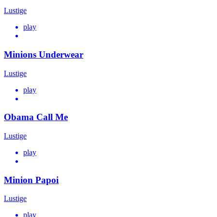
Lustige
play
Minions Underwear
Lustige
play
Obama Call Me
Lustige
play
Minion Papoi
Lustige
play