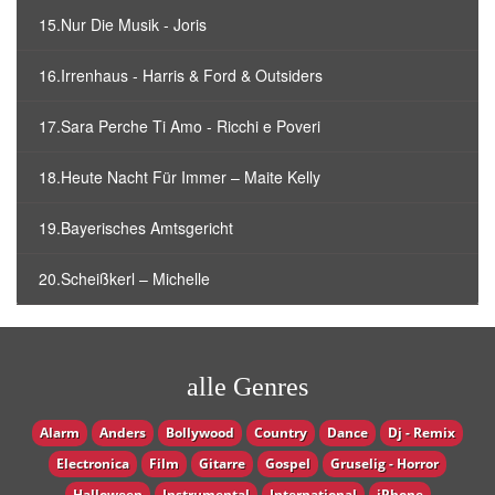
15.Nur Die Musik - Joris
16.Irrenhaus - Harris & Ford & Outsiders
17.Sara Perche Ti Amo - Ricchi e Poveri
18.Heute Nacht Für Immer – Maite Kelly
19.Bayerisches Amtsgericht
20.Scheißkerl – Michelle
alle Genres
Alarm
Anders
Bollywood
Country
Dance
Dj - Remix
Electronica
Film
Gitarre
Gospel
Gruselig - Horror
Halloween
Instrumental
International
iPhone