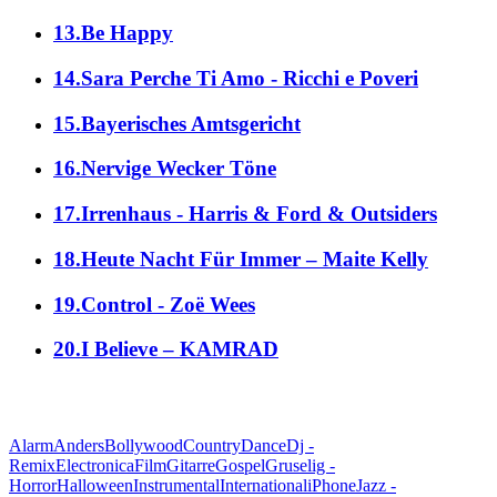
13.Be Happy
14.Sara Perche Ti Amo - Ricchi e Poveri
15.Bayerisches Amtsgericht
16.Nervige Wecker Töne
17.Irrenhaus - Harris & Ford & Outsiders
18.Heute Nacht Für Immer – Maite Kelly
19.Control - Zoë Wees
20.I Believe – KAMRAD
alle Genres
Alarm
Anders
Bollywood
Country
Dance
Dj -
Remix
Electronica
Film
Gitarre
Gospel
Gruselig -
Horror
Halloween
Instrumental
International
iPhone
Jazz -