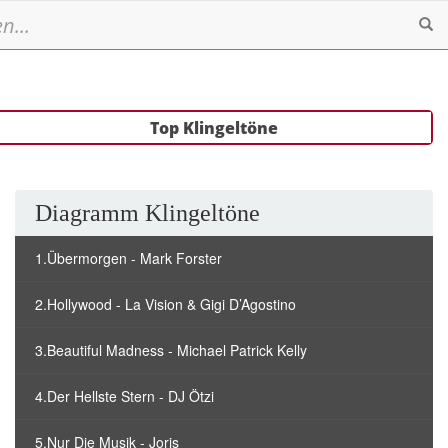
Se
Top Klingeltöne
Diagramm Klingeltöne
1.Übermorgen - Mark Forster
2.Hollywood - La Vision & Gigi D’Agostino
3.Beautiful Madness - Michael Patrick Kelly
4.Der Hellste Stern - DJ Ötzi
5.Nur Die Musik - Joris