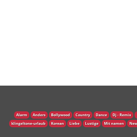
Alarm
Anders
Bollywood
Country
Dance
Dj - Remix
klingeltone-urlaub
Korean
Liebe
Lustige
Mit namen
New