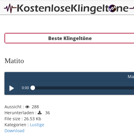
Beste Klingeltöne
Matito
Mat
0:00
Play /
Aussicht :
288
Herunterladen :
36
File size :
26.53 Kb
Kategorien :
Lustige
Download