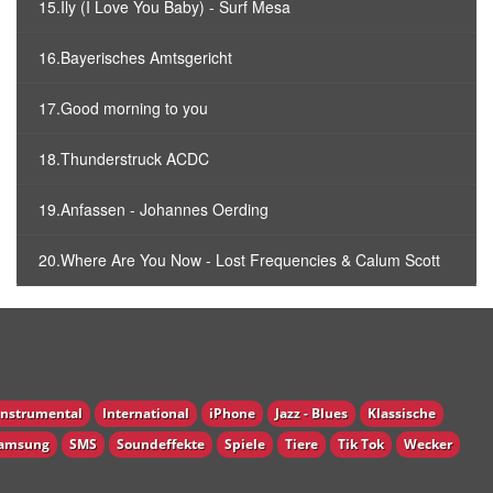
15.Ily (I Love You Baby) - Surf Mesa
16.Bayerisches Amtsgericht
17.Good morning to you
18.Thunderstruck ACDC
19.Anfassen - Johannes Oerding
20.Where Are You Now - Lost Frequencies & Calum Scott
Instrumental
International
iPhone
Jazz - Blues
Klassische
amsung
SMS
Soundeffekte
Spiele
Tiere
Tik Tok
Wecker