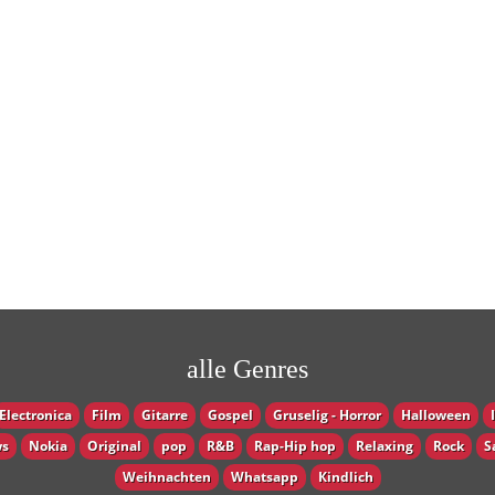
alle Genres
Electronica
Film
Gitarre
Gospel
Gruselig - Horror
Halloween
s
Nokia
Original
pop
R&B
Rap-Hip hop
Relaxing
Rock
S
Weihnachten
Whatsapp
Кindlich