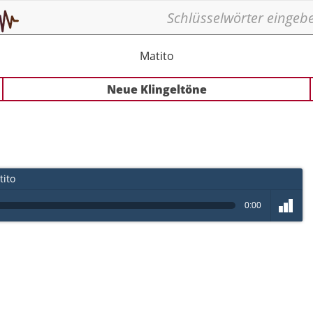
Matito
Neue Klingeltöne
ito
0:00
volume