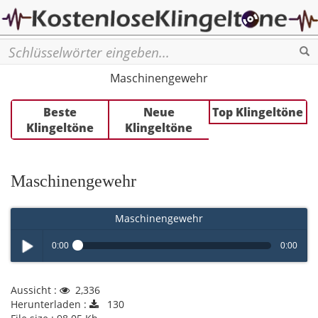
Se
Maschinengewehr
Beste
Neue
Top Klingeltöne
Klingeltöne
Klingeltöne
Maschinengewehr
Maschinengewehr
0:00
0:00
Play /
Aussicht :
2,336
Herunterladen :
130