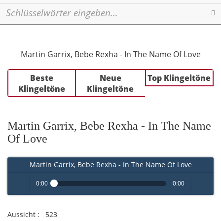
Se
Martin Garrix, Bebe Rexha - In The Name Of Love
Beste
Neue
Top Klingeltöne
Klingeltöne
Klingeltöne
Martin Garrix, Bebe Rexha - In The Name
Of Love
Martin Garrix, Bebe Rexha - In The Name Of Love
0:00
0:00
Play /
volume
Aussicht :
523