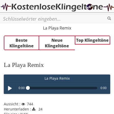
Se
La Playa Remix
Beste
Neue
Top Klingeltöne
Klingeltöne
Klingeltöne
La Playa Remix
La Playa Remix
0:00
0:00
Play /
Aussicht :
744
Herunterladen :
24