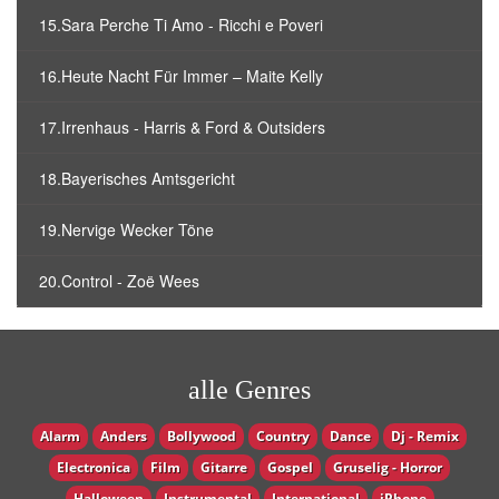
15.Sara Perche Ti Amo - Ricchi e Poveri
16.Heute Nacht Für Immer – Maite Kelly
17.Irrenhaus - Harris & Ford & Outsiders
18.Bayerisches Amtsgericht
19.Nervige Wecker Töne
20.Control - Zoë Wees
alle Genres
Alarm
Anders
Bollywood
Country
Dance
Dj - Remix
Electronica
Film
Gitarre
Gospel
Gruselig - Horror
Halloween
Instrumental
International
iPhone