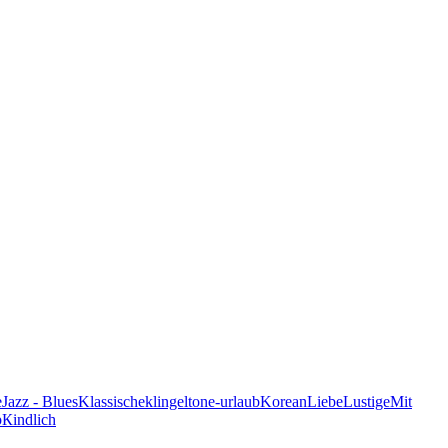
e
Jazz - Blues
Klassische
klingeltone-urlaub
Korean
Liebe
Lustige
Mit
p
Кindlich