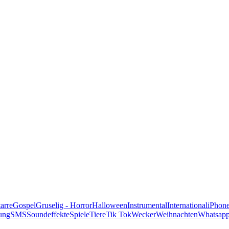
alle Genres
arre
Gospel
Gruselig - Horror
Halloween
Instrumental
International
iPhon
ung
SMS
Soundeffekte
Spiele
Tiere
Tik Tok
Wecker
Weihnachten
Whatsap