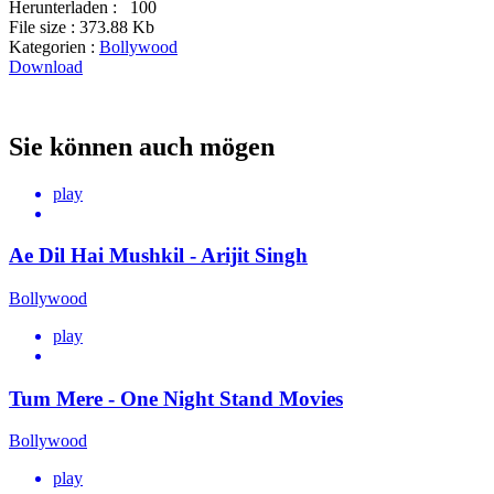
Herunterladen :
100
File size :
373.88 Kb
Kategorien :
Bollywood
Download
Sie können auch mögen
play
Ae Dil Hai Mushkil - Arijit Singh
Bollywood
play
Tum Mere - One Night Stand Movies
Bollywood
play