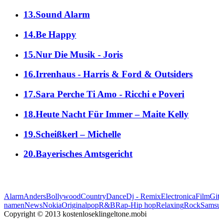
13.Sound Alarm
14.Be Happy
15.Nur Die Musik - Joris
16.Irrenhaus - Harris & Ford & Outsiders
17.Sara Perche Ti Amo - Ricchi e Poveri
18.Heute Nacht Für Immer – Maite Kelly
19.Scheißkerl – Michelle
20.Bayerisches Amtsgericht
Alarm
Anders
Bollywood
Country
Dance
Dj - Remix
Electronica
Film
Git
namen
News
Nokia
Original
pop
R&B
Rap-Hip hop
Relaxing
Rock
Sams
Copyright © 2013 kostenloseklingeltone.mobi