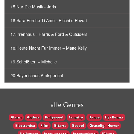
15.Nur Die Musik - Joris
16.Sara Perche Ti Amo - Ricchi e Poveri
17.Irrenhaus - Harris & Ford & Outsiders
18.Heute Nacht Für Immer – Maite Kelly
19.Scheißkerl – Michelle
20.Bayerisches Amtsgericht
alle Genres
Alarm
Anders
Bollywood
Country
Dance
Dj - Remix
Electronica
Film
Gitarre
Gospel
Gruselig - Horror
Halloween
Instrumental
International
iPhone