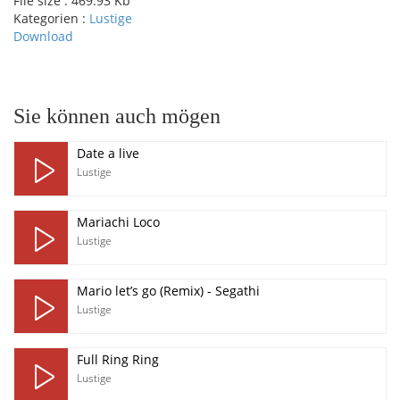
File size :
469.93 Kb
Kategorien :
Lustige
Download
pause
Sie können auch mögen
Date a live
Lustige
Mariachi Loco
Lustige
Mario let’s go (Remix) - Segathi
Lustige
Full Ring Ring
Lustige