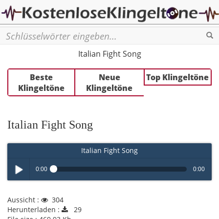
Se
Italian Fight Song
Beste
Neue
Top Klingeltöne
Klingeltöne
Klingeltöne
Italian Fight Song
Italian Fight Song
0:00
0:00
Play /
Aussicht :
304
Herunterladen :
29