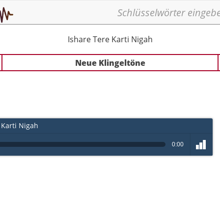
Ishare Tere Karti Nigah
Neue Klingeltöne
 Karti Nigah
0:00
volume