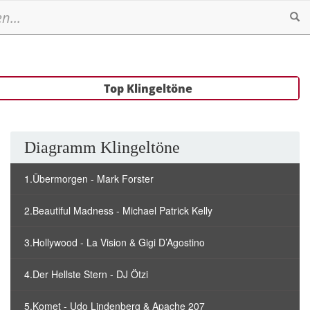
Se
Top Klingeltöne
Diagramm Klingeltöne
1.Übermorgen - Mark Forster
2.Beautiful Madness - Michael Patrick Kelly
3.Hollywood - La Vision & Gigi D’Agostino
4.Der Hellste Stern - DJ Ötzi
5.Komet - Udo Lindenberg & Apache 207