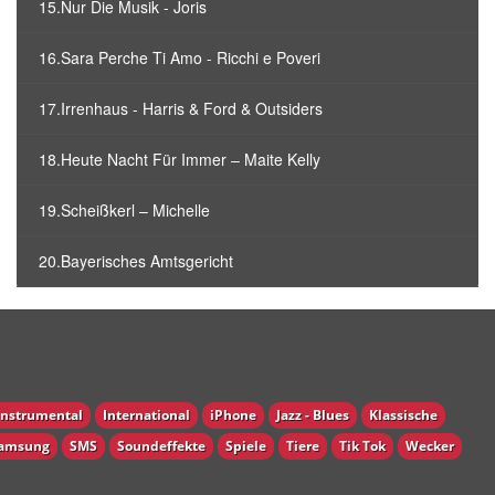
15.Nur Die Musik - Joris
16.Sara Perche Ti Amo - Ricchi e Poveri
17.Irrenhaus - Harris & Ford & Outsiders
18.Heute Nacht Für Immer – Maite Kelly
19.Scheißkerl – Michelle
20.Bayerisches Amtsgericht
Instrumental
International
iPhone
Jazz - Blues
Klassische
amsung
SMS
Soundeffekte
Spiele
Tiere
Tik Tok
Wecker