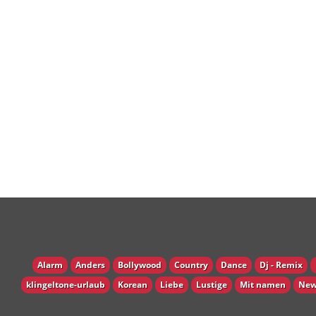
Alarm
Anders
Bollywood
Country
Dance
Dj - Remix
klingeltone-urlaub
Korean
Liebe
Lustige
Mit namen
New