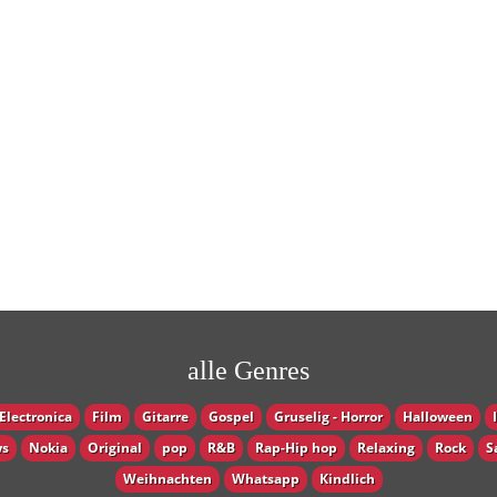
alle Genres
Electronica
Film
Gitarre
Gospel
Gruselig - Horror
Halloween
s
Nokia
Original
pop
R&B
Rap-Hip hop
Relaxing
Rock
S
Weihnachten
Whatsapp
Кindlich