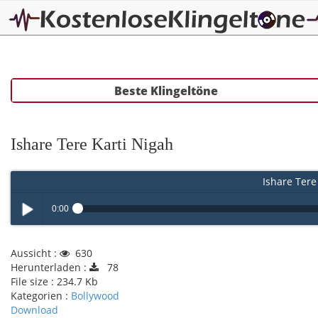
Beste Klingeltöne
Ishare Tere Karti Nigah
Ishare Tere
0:00
Play /
Aussicht :
630
Herunterladen :
78
File size :
234.7 Kb
Kategorien :
Bollywood
Download