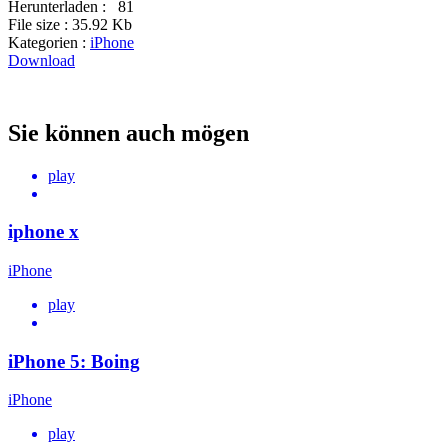
Herunterladen :
81
File size :
35.92 Kb
Kategorien :
iPhone
Download
Sie können auch mögen
play
iphone x
iPhone
play
iPhone 5: Boing
iPhone
play