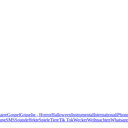
alle Genres
arre
Gospel
Gruselig - Horror
Halloween
Instrumental
International
iPhon
ung
SMS
Soundeffekte
Spiele
Tiere
Tik Tok
Wecker
Weihnachten
Whatsap