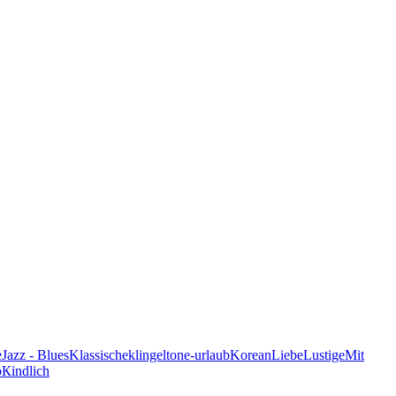
e
Jazz - Blues
Klassische
klingeltone-urlaub
Korean
Liebe
Lustige
Mit
p
Кindlich