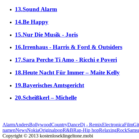
13.Sound Alarm
14.Be Happy
15.Nur Die Musik - Joris
16.Irrenhaus - Harris & Ford & Outsiders
17.Sara Perche Ti Amo - Ricchi e Poveri
18.Heute Nacht Für Immer – Maite Kelly
19.Bayerisches Amtsgericht
20.Scheißkerl – Michelle
Alarm
Anders
Bollywood
Country
Dance
Dj - Remix
Electronica
Film
Git
namen
News
Nokia
Original
pop
R&B
Rap-Hip hop
Relaxing
Rock
Sams
Copyright © 2013 kostenloseklingeltone.mobi