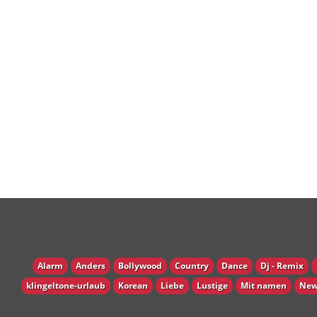
Alarm
Anders
Bollywood
Country
Dance
Dj - Remix
klingeltone-urlaub
Korean
Liebe
Lustige
Mit namen
New