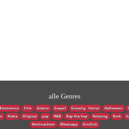
alle Genres
Electronica
Film
Gitarre
Gospel
Gruselig - Horror
Halloween
s
Nokia
Original
pop
R&B
Rap-Hip hop
Relaxing
Rock
S
Weihnachten
Whatsapp
Кindlich