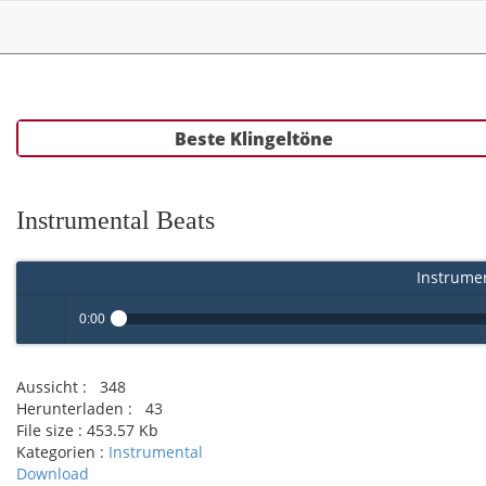
Beste Klingeltöne
Instrumental Beats
Instrumen
0:00
Play /
Aussicht :
348
Herunterladen :
43
File size :
453.57 Kb
Kategorien :
Instrumental
Download