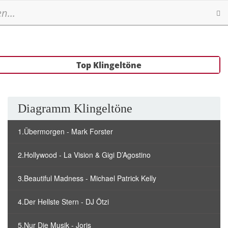
Se
Top Klingeltöne
Diagramm Klingeltöne
1.Übermorgen - Mark Forster
2.Hollywood - La Vision & Gigi D’Agostino
3.Beautiful Madness - Michael Patrick Kelly
4.Der Hellste Stern - DJ Ötzi
5.Nur Die Musik - Joris