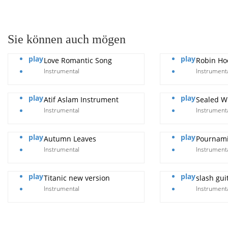
pause
Sie können auch mögen
play
play
Love Romantic Song
Robin Ho
Instrumental
Instrument
play
play
Atif Aslam Instrument
Sealed Wi
Instrumental
Instrument
play
play
Autumn Leaves
Pournami
Instrumental
Instrument
play
play
Titanic new version
slash gui
Instrumental
Instrument