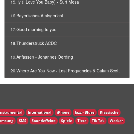
15.Ily (I Love You Baby) - Surf Mesa
16.Bayerisches Amtsgericht
17.Good morning to you
18.Thunderstruck ACDC
19.Anfassen - Johannes Oerding
20.Where Are You Now - Lost Frequencies & Calum Scott
Instrumental
International
iPhone
Jazz - Blues
Klassische
amsung
SMS
Soundeffekte
Spiele
Tiere
Tik Tok
Wecker