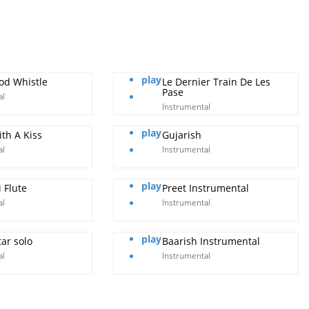
play
od Whistle
Le Dernier Train De Les
Pase
al
Instrumental
play
th A Kiss
Gujarish
al
Instrumental
play
 Flute
Preet Instrumental
al
Instrumental
play
tar solo
Baarish Instrumental
al
Instrumental