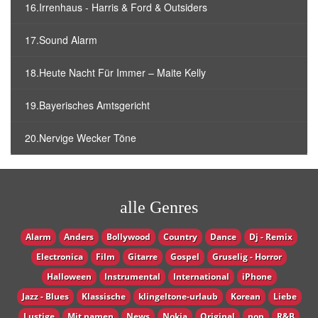
16.Irrenhaus - Harris & Ford & Outsiders
17.Sound Alarm
18.Heute Nacht Für Immer – Maite Kelly
19.Bayerisches Amtsgericht
20.Nervige Wecker Töne
alle Genres
Alarm
Anders
Bollywood
Country
Dance
Dj - Remix
Electronica
Film
Gitarre
Gospel
Gruselig - Horror
Halloween
Instrumental
International
iPhone
Jazz - Blues
Klassische
klingeltone-urlaub
Korean
Liebe
Lustige
Mit namen
News
Nokia
Original
pop
R&B