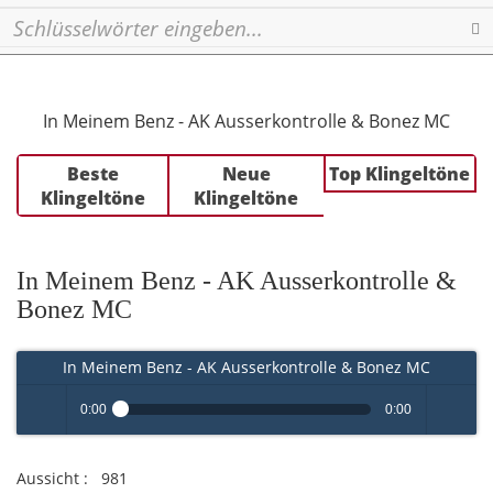
Se
In Meinem Benz - AK Ausserkontrolle & Bonez MC
Beste
Neue
Top Klingeltöne
Klingeltöne
Klingeltöne
In Meinem Benz - AK Ausserkontrolle &
Bonez MC
In Meinem Benz - AK Ausserkontrolle & Bonez MC
0:00
0:00
Play /
volume
Aussicht :
981