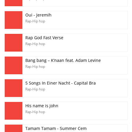
Oui - Jeremih
Rap-Hip hop
Rap God Fast Verse
Rap-Hip hop
Bang bang – K’naan feat. Adam Levine
Rap-Hip hop
5 Songs In Einer Nacht - Capital Bra
Rap-Hip hop
His name is john
Rap-Hip hop
Tamam Tamam - Summer Cem