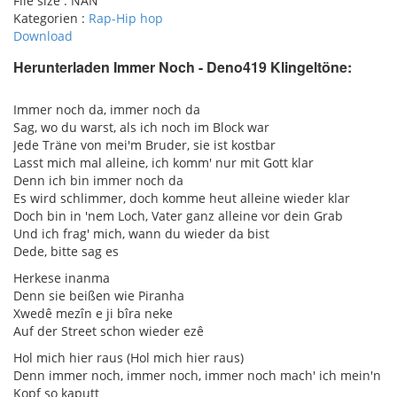
File size :
NAN
Kategorien :
Rap-Hip hop
Download
Herunterladen Immer Noch - Deno419 Klingeltöne:
pause
Immer noch da, immer noch da
Sag, wo du warst, als ich noch im Block war
Jede Träne von mei'm Bruder, sie ist kostbar
Lasst mich mal alleine, ich komm' nur mit Gott klar
Denn ich bin immer noch da
Es wird schlimmer, doch komme heut alleine wieder klar
Doch bin in 'nem Loch, Vater ganz alleine vor dein Grab
Und ich frag' mich, wann du wieder da bist
Dede, bitte sag es
Herkese inanma
Denn sie beißen wie Piranha
Xwedê mezîn e ji bîra neke
Auf der Street schon wieder ezê
Hol mich hier raus (Hol mich hier raus)
Denn immer noch, immer noch, immer noch mach' ich mein'n
Kopf so kaputt