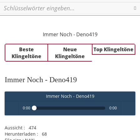
Se
Immer Noch - Deno419
Beste
Neue
Top Klingeltöne
Klingeltöne
Klingeltöne
Immer Noch - Deno419
Immer Noch - Deno419
0:00
0:00
Play /
volume
Aussicht :
474
Herunterladen :
68