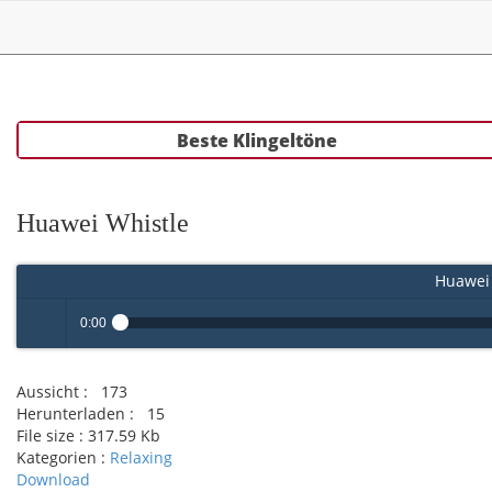
Beste Klingeltöne
Huawei Whistle
Huawei 
0:00
Play /
Aussicht :
173
Herunterladen :
15
File size :
317.59 Kb
Kategorien :
Relaxing
Download