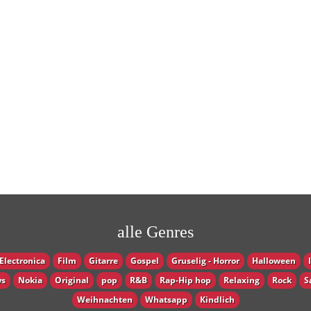
alle Genres
Electronica
Film
Gitarre
Gospel
Gruselig - Horror
Halloween
s
Nokia
Original
pop
R&B
Rap-Hip hop
Relaxing
Rock
S
Weihnachten
Whatsapp
Кindlich