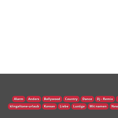
Alarm
Anders
Bollywood
Country
Dance
Dj - Remix
klingeltone-urlaub
Korean
Liebe
Lustige
Mit namen
New