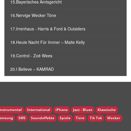
15.Bayerisches Amtsgericht
16.Nervige Wecker Töne
17.Irrenhaus - Harris & Ford & Outsiders
18.Heute Nacht Für Immer – Maite Kelly
19.Control - Zoë Wees
20.I Believe – KAMRAD
Instrumental
International
iPhone
Jazz - Blues
Klassische
amsung
SMS
Soundeffekte
Spiele
Tiere
Tik Tok
Wecker