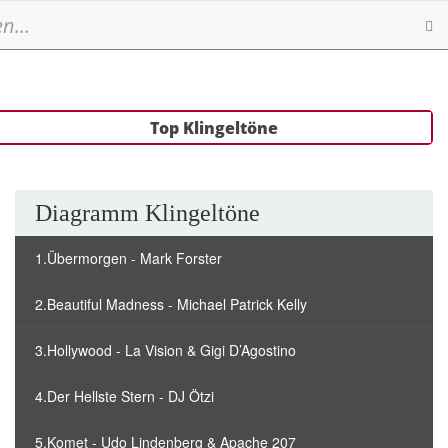
Se
Top Klingeltöne
Diagramm Klingeltöne
1.Übermorgen - Mark Forster
2.Beautiful Madness - Michael Patrick Kelly
3.Hollywood - La Vision & Gigi D’Agostino
4.Der Hellste Stern - DJ Ötzi
5.Komet - Udo Lindenberg & Apache 207