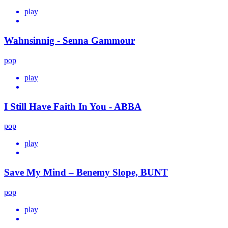
play
Wahnsinnig - Senna Gammour
pop
play
I Still Have Faith In You - ABBA
pop
play
Save My Mind – Benemy Slope, BUNT
pop
play