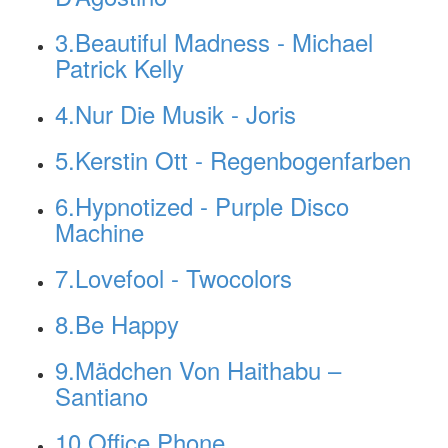
3.Beautiful Madness - Michael
Patrick Kelly
4.Nur Die Musik - Joris
5.Kerstin Ott - Regenbogenfarben
6.Hypnotized - Purple Disco
Machine
7.Lovefool - Twocolors
8.Be Happy
9.Mädchen Von Haithabu –
Santiano
10.Office Phone