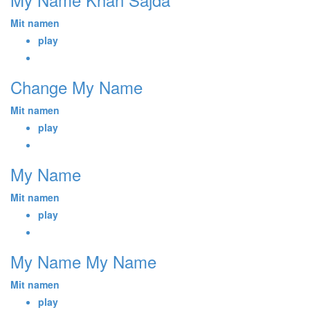
Mit namen
play
Change My Name
Mit namen
play
My Name
Mit namen
play
My Name My Name
Mit namen
play