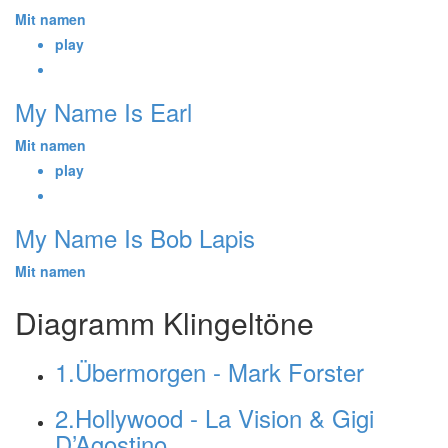
Mit namen
play
My Name Is Earl
Mit namen
play
My Name Is Bob Lapis
Mit namen
Diagramm Klingeltöne
1.Übermorgen - Mark Forster
2.Hollywood - La Vision & Gigi
D’Agostino