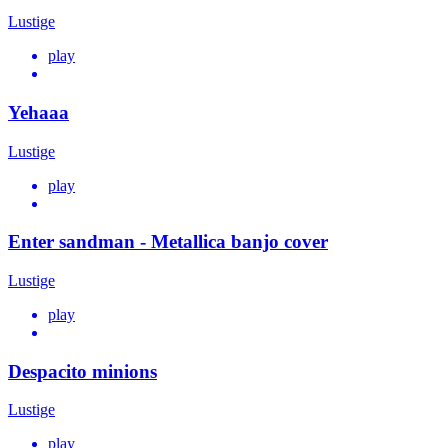
Lustige
play
Yehaaa
Lustige
play
Enter sandman - Metallica banjo cover
Lustige
play
Despacito minions
Lustige
play