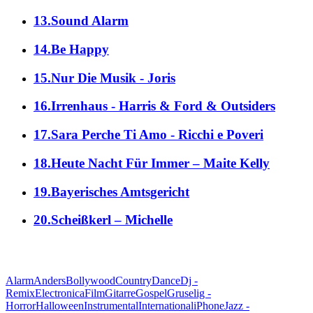
13.Sound Alarm
14.Be Happy
15.Nur Die Musik - Joris
16.Irrenhaus - Harris & Ford & Outsiders
17.Sara Perche Ti Amo - Ricchi e Poveri
18.Heute Nacht Für Immer – Maite Kelly
19.Bayerisches Amtsgericht
20.Scheißkerl – Michelle
alle Genres
Alarm
Anders
Bollywood
Country
Dance
Dj -
Remix
Electronica
Film
Gitarre
Gospel
Gruselig -
Horror
Halloween
Instrumental
International
iPhone
Jazz -