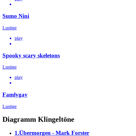
Sumo Nini
Lustige
play
Spooky scary skeletons
Lustige
play
Famlygay
Lustige
Diagramm Klingeltöne
1.Übermorgen - Mark Forster