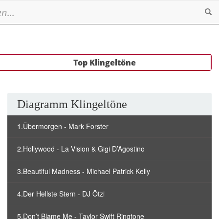
Se
Top Klingeltöne
Diagramm Klingeltöne
1.Übermorgen - Mark Forster
2.Hollywood - La Vision & Gigi D’Agostino
3.Beautiful Madness - Michael Patrick Kelly
4.Der Hellste Stern - DJ Ötzi
5.Don’t Blame Me - Taylor Swift Ringtone