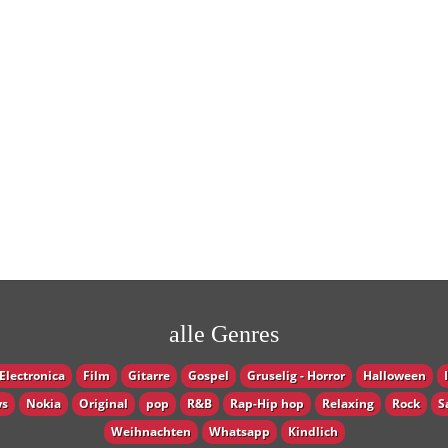
alle Genres
Electronica
Film
Gitarre
Gospel
Gruselig - Horror
Halloween
s
Nokia
Original
pop
R&B
Rap-Hip hop
Relaxing
Rock
S
Weihnachten
Whatsapp
Кindlich