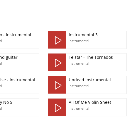
o - Instrumental
Instrumental 3
al
Instrumental
nd guitar
Telstar - The Tornados
al
Instrumental
ise - Instrumental
Undead Instrumental
al
Instrumental
y No 5
All Of Me Violin Sheet
al
Instrumental