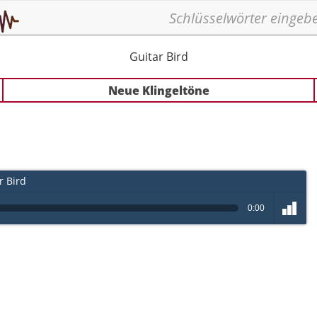
Guitar Bird
Neue Klingeltöne
r Bird
0:00
volume