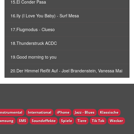
15.El Conder Pasa
16.Ily (I Love You Baby) - Surf Mesa
17.Flugmodus - Clueso
18.Thunderstruck ACDC
19.Good morning to you
20.Der Himmel Reißt Auf - Joel Brandenstein, Vanessa Mai
Instrumental
International
iPhone
Jazz - Blues
Klassische
amsung
SMS
Soundeffekte
Spiele
Tiere
Tik Tok
Wecker