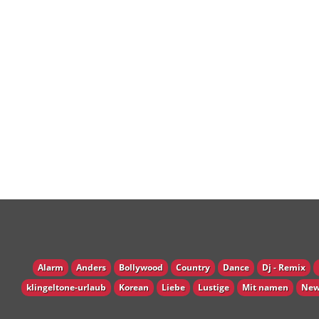
Alarm
Anders
Bollywood
Country
Dance
Dj - Remix
klingeltone-urlaub
Korean
Liebe
Lustige
Mit namen
New