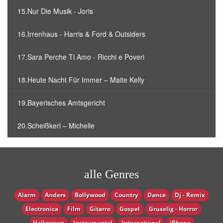
15.Nur Die Musik - Joris
16.Irrenhaus - Harris & Ford & Outsiders
17.Sara Perche Ti Amo - Ricchi e Poveri
18.Heute Nacht Für Immer – Maite Kelly
19.Bayerisches Amtsgericht
20.Scheißkerl – Michelle
alle Genres
Alarm
Anders
Bollywood
Country
Dance
Dj - Remix
Electronica
Film
Gitarre
Gospel
Gruselig - Horror
Halloween
Instrumental
International
iPhone